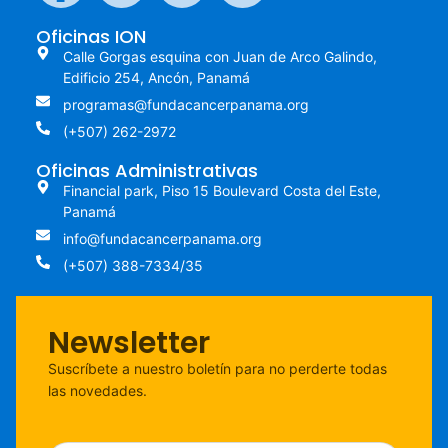
Oficinas ION
Calle Gorgas esquina con Juan de Arco Galindo,
Edificio 254, Ancón, Panamá
programas@fundacancerpanama.org
(+507) 262-2972
Oficinas Administrativas
Financial park, Piso 15 Boulevard Costa del Este,
Panamá
info@fundacancerpanama.org
(+507) 388-7334/35
Newsletter
Suscríbete a nuestro boletín para no perderte todas
las novedades.